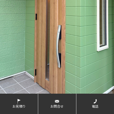
お見積り
お問合せ
電話
【玄関ドア、玄関間口】LIXIL ジェスタ
小金井市N様邸