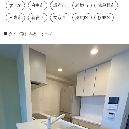
すべて
府中市
調布市
稲城市
武蔵野市
三鷹市
新宿区
文京区
練馬区
杉並区
タイプ別にみる｜すべて