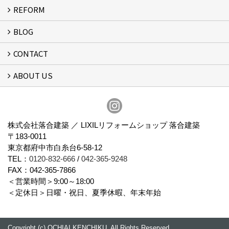
REFORM
MESSAGE
FLOW
BLOG
リフォーム
CONTACT
スタッフブログ
ABOUT US
フォームで問い合わせる
会社概要
スタッフ紹介
アクセス
通信販売
プライバシーポリシー
株式会社落合建築 ／ LIXILリフォームショップ 落合建築
〒183-0011
東京都府中市白糸台6-58-12
TEL：
0120-832-666
/
042-365-9248
FAX：042-365-7866
＜営業時間＞9:00～18:00
＜定休日＞日曜・祝日、夏季休暇、年末年始
Copyright (c) OCHIAI KENCHIKU. All Rights Reserved.