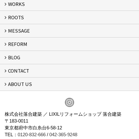
WORKS
ROOTS
WORKS
MESSAGE
ROOTS
REFORM
MESSAGE
FLOW
BLOG
リフォーム
CONTACT
スタッフブログ
ABOUT US
フォームで問い合わせる
会社概要
スタッフ紹介
アクセス
通信販売
プライバシーポリシー
株式会社落合建築 ／ LIXILリフォームショップ 落合建築
〒183-0011
東京都府中市白糸台6-58-12
TEL：
0120-832-666
/
042-365-9248