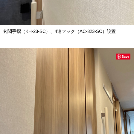
玄関手摺（KH-23-SC）、4連フック（AC-823-SC）設置
Save