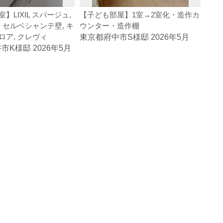
】LIXIL スパージュ,
【子ども部屋】1室→2室化・造作カ
【洗
 セルベシャンテ壁, キ
ウンター・造作棚
一体
ロア, クレヴィ
東京都府中市S様邸 2026年5月
東京
K様邸 2026年5月