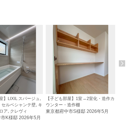
】LIXIL スパージュ,
【子ども部屋】1室→2室化・造作カ
【洗
 セルベシャンテ壁, キ
ウンター・造作棚
一体
ロア, クレヴィ
東京都府中市S様邸 2026年5月
東京
K様邸 2026年5月