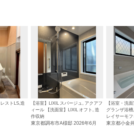
レストLS,造
【浴室】LIXIL スパージュ, アクアフ
【浴室・洗面室
ィール 【洗面室】LIXIL オフト, 造
グランザ浴槽,
作収納
レイサーモフ
東京都調布市A様邸 2026年6月
東京都小金井市