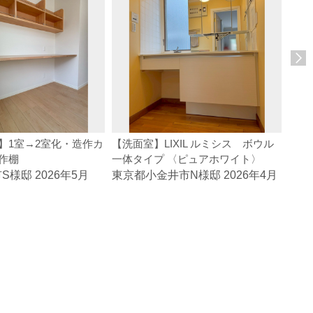
】1室→2室化・造作カ
【洗面室】LIXIL ルミシス ボウル
【洗
作棚
一体タイプ 〈ピュアホワイト〉
体タ
ト〉
様邸 2026年5月
東京都小金井市N様邸 2026年4月
東京