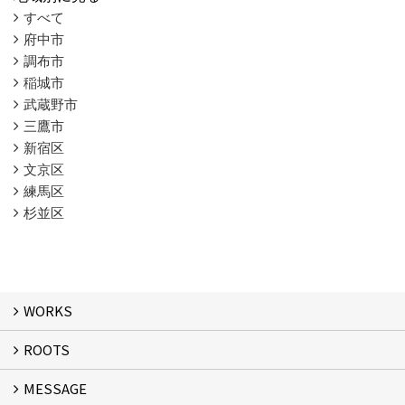
すべて
府中市
調布市
稲城市
武蔵野市
三鷹市
新宿区
文京区
練馬区
杉並区
WORKS
ROOTS
WORKS
MESSAGE
ROOTS