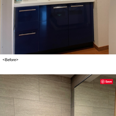
<Before>
Save