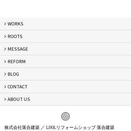
WORKS
ROOTS
WORKS
MESSAGE
ROOTS
REFORM
MESSAGE
FLOW
BLOG
リフォーム
CONTACT
スタッフブログ
ABOUT US
フォームで問い合わせる
会社概要
スタッフ紹介
アクセス
通信販売
プライバシーポリシー
株式会社落合建築 ／ LIXILリフォームショップ 落合建築