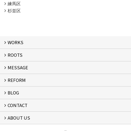
練馬区
杉並区
WORKS
ROOTS
WORKS
MESSAGE
ROOTS
REFORM
MESSAGE
FLOW
BLOG
リフォーム
CONTACT
スタッフブログ
ABOUT US
フォームで問い合わせる
会社概要
スタッフ紹介
アクセス
通信販売
プライバシーポリシー