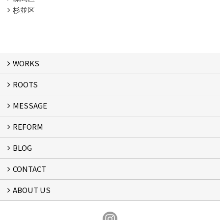
杉並区
WORKS
ROOTS
WORKS
MESSAGE
ROOTS
REFORM
MESSAGE
FLOW
BLOG
リフォーム
CONTACT
スタッフブログ
ABOUT US
フォームで問い合わせる
会社概要
スタッフ紹介
アクセス
通信販売
プライバシーポリシー