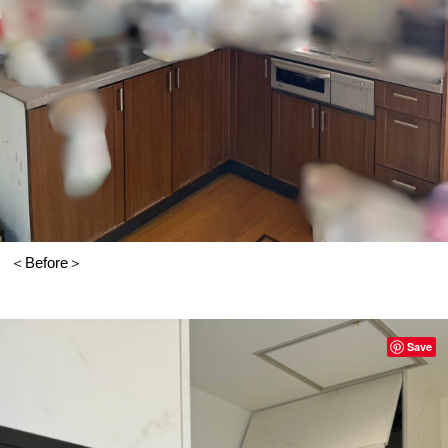
＜Before＞
Save