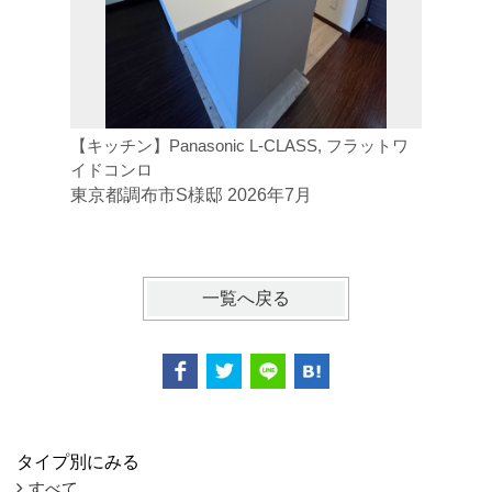
【キッチン】Panasonic L-CLASS, フラットワ
【トイレ】
イドコンロ
ジトイレ
東京都調布市S様邸 2026年7月
東京都府
一覧へ戻る
タイプ別にみる
すべて