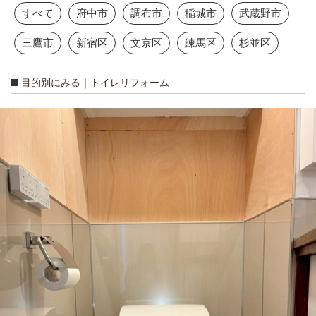
すべて
府中市
調布市
稲城市
武蔵野市
三鷹市
新宿区
文京区
練馬区
杉並区
目的別にみる｜トイレリフォーム