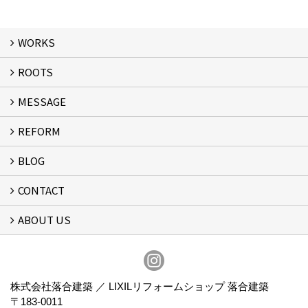
WORKS
ROOTS
WORKS
MESSAGE
ROOTS
REFORM
MESSAGE
FLOW
BLOG
リフォーム
CONTACT
スタッフブログ
ABOUT US
フォームで問い合わせる
会社概要
スタッフ紹介
アクセス
通信販売
プライバシーポリシー
株式会社落合建築 ／ LIXILリフォームショップ 落合建築
〒183-0011