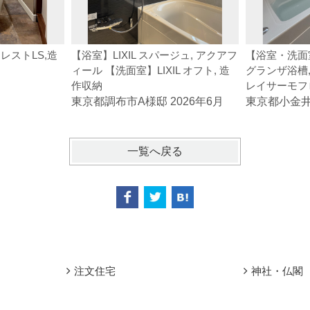
レストLS,造
【浴室】LIXIL スパージュ, アクアフ
【浴室・洗面室
ィール 【洗面室】LIXIL オフト, 造
グランザ浴槽,
作収納
レイサーモフ
東京都調布市A様邸 2026年6月
東京都小金井市
一覧へ戻る
注文住宅
神社・仏閣