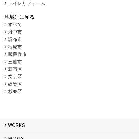
トイレリフォーム
地域別に見る
すべて
府中市
調布市
稲城市
武蔵野市
三鷹市
新宿区
文京区
練馬区
杉並区
WORKS
ROOTS
WORKS