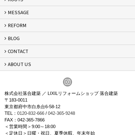
MESSAGE
ROOTS
REFORM
MESSAGE
FLOW
BLOG
リフォーム
CONTACT
スタッフブログ
ABOUT US
フォームで問い合わせる
会社概要
スタッフ紹介
アクセス
通信販売
プライバシーポリシー
株式会社落合建築 ／ LIXILリフォームショップ 落合建築
〒183-0011
東京都府中市白糸台6-58-12
TEL：
0120-832-666
/
042-365-9248
FAX：042-365-7866
＜営業時間＞9:00～18:00
＜定休日＞日曜・祝日、夏季休暇、年末年始