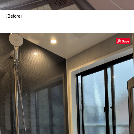
〈Before〉
Save