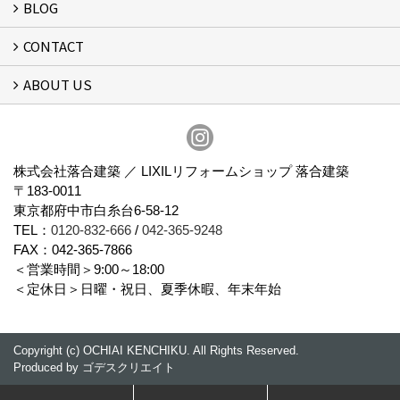
BLOG
リフォーム
CONTACT
スタッフブログ
ABOUT US
フォームで問い合わせる
会社概要
スタッフ紹介
アクセス
通信販売
プライバシーポリシー
株式会社落合建築 ／ LIXILリフォームショップ 落合建築
〒183-0011
東京都府中市白糸台6-58-12
TEL：
0120-832-666
/
042-365-9248
FAX：042-365-7866
＜営業時間＞9:00～18:00
＜定休日＞日曜・祝日、夏季休暇、年末年始
Copyright (c) OCHIAI KENCHIKU. All Rights Reserved.
Produced by
ゴデスクリエイト