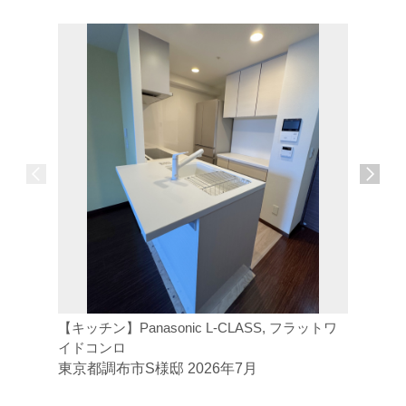
【キッチン】Panasonic L-CLASS, フラットワ
【浴室】L
イドコンロ
面室】LI
東京都調布市S様邸 2026年7月
東京都調