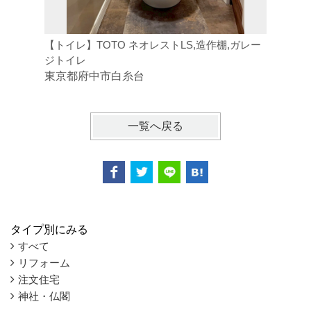
【トイレ】TOTO ネオレストLS,造作棚,ガレー
【子ども
ジトイレ
造作棚
東京都府中市白糸台
東京都府
一覧へ戻る
タイプ別にみる
すべて
リフォーム
注文住宅
神社・仏閣