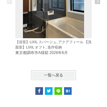
【浴室】LIXIL スパージュ, アクアフィール 【洗
【浴室・洗
面室】LIXIL オフト, 造作収納
槽, セル
レヴィ
東京都調布市A様邸 2026年6月
東京都小
一覧へ戻る