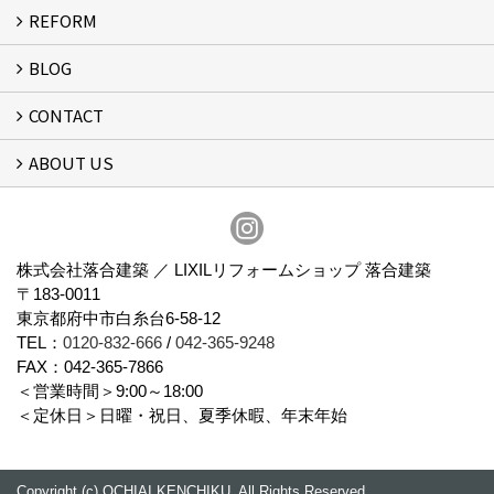
REFORM
MESSAGE
FLOW
BLOG
リフォーム
CONTACT
スタッフブログ
ABOUT US
フォームで問い合わせる
会社概要
スタッフ紹介
アクセス
通信販売
プライバシーポリシー
株式会社落合建築 ／ LIXILリフォームショップ 落合建築
〒183-0011
東京都府中市白糸台6-58-12
TEL：
0120-832-666
/
042-365-9248
FAX：042-365-7866
＜営業時間＞9:00～18:00
＜定休日＞日曜・祝日、夏季休暇、年末年始
Copyright (c) OCHIAI KENCHIKU. All Rights Reserved.