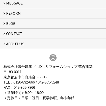
MESSAGE
ROOTS
REFORM
MESSAGE
FLOW
BLOG
リフォーム
CONTACT
スタッフブログ
ABOUT US
フォームで問い合わせる
会社概要
スタッフ紹介
アクセス
通信販売
プライバシーポリシー
株式会社落合建築 ／ LIXILリフォームショップ 落合建築
〒183-0011
東京都府中市白糸台6-58-12
TEL：
0120-832-666
/
042-365-9248
FAX：042-365-7866
＜営業時間＞9:00～18:00
＜定休日＞日曜・祝日、夏季休暇、年末年始