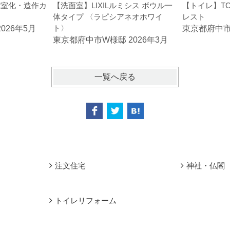
2室化・造作カ
【洗面室】LIXILルミシス ボウル一
【トイレ】T
体タイプ 〈ラピシアネオホワイ
レスト
ト〉
026年5月
東京都府中市M
東京都府中市W様邸 2026年3月
一覧へ戻る
注文住宅
神社・仏閣
トイレリフォーム