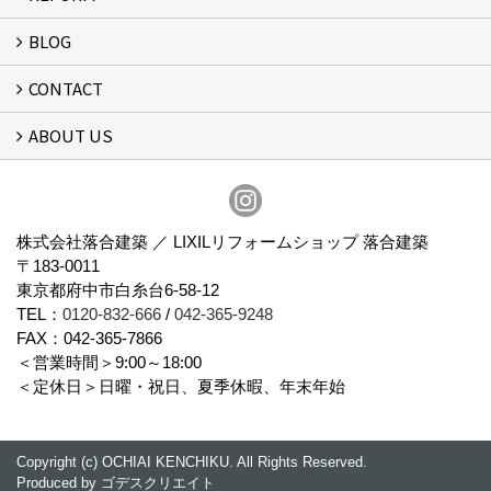
BLOG
リフォーム
CONTACT
スタッフブログ
ABOUT US
フォームで問い合わせる
会社概要
スタッフ紹介
アクセス
通信販売
プライバシーポリシー
株式会社落合建築 ／ LIXILリフォームショップ 落合建築
〒183-0011
東京都府中市白糸台6-58-12
TEL：
0120-832-666
/
042-365-9248
FAX：042-365-7866
＜営業時間＞9:00～18:00
＜定休日＞日曜・祝日、夏季休暇、年末年始
Copyright (c) OCHIAI KENCHIKU. All Rights Reserved.
Produced by
ゴデスクリエイト