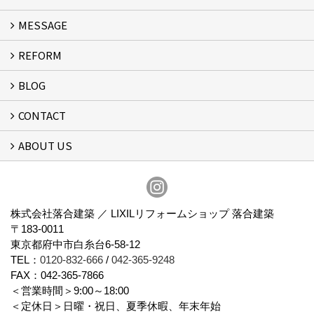
MESSAGE
ROOTS
REFORM
MESSAGE
FLOW
BLOG
リフォーム
CONTACT
スタッフブログ
ABOUT US
フォームで問い合わせる
会社概要
スタッフ紹介
アクセス
通信販売
プライバシーポリシー
株式会社落合建築 ／ LIXILリフォームショップ 落合建築
〒183-0011
東京都府中市白糸台6-58-12
TEL：
0120-832-666
/
042-365-9248
FAX：042-365-7866
＜営業時間＞9:00～18:00
＜定休日＞日曜・祝日、夏季休暇、年末年始